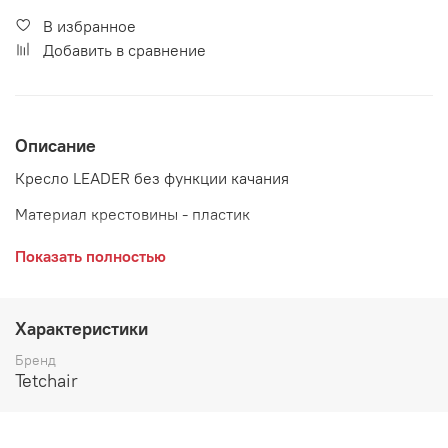
В избранное
Добавить в сравнение
Описание
Кресло LEADER без функции качания
Материал крестовины - пластик
Материал подлокотников - пластик
Показать полностью
Максимальная нагрузка - 100 кг
Характеристики
Бренд
Tetchair