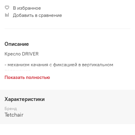
В избранное
Добавить в сравнение
Описание
Кресло DRIVER
- механизм качания с фиксацией в вертикальном
положении;
Показать полностью
- пластиковая крестовина;
- мягкие подлокотники;
Характеристики
- максимальная нагрузка 120 кг
Бренд
Материал:
наполнение ППУ
Tetchair