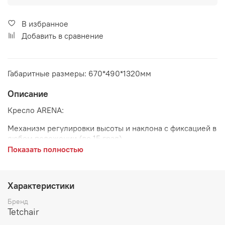
В избранное
Добавить в сравнение
Габаритные размеры: 670*490*1320мм
Описание
Кресло АRENA:
Механизм регулировки высоты и наклона с фиксацией в
любом положении (до 15 град)
Показать полностью
Подлокотники пластиковые шарнирные с мягкими
накладками
Крестовина - пластиковая
Характеристики
Бренд
Ролики - прорезиненные
Tetchair
Максимальная нагрузка 120 кг